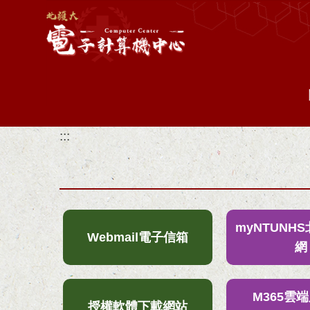
跳
到
主
要
內
容
區
:::
myNTUNH
媒體庫
Webmail電子信箱
網
M365雲
管理
授權軟體下載網站