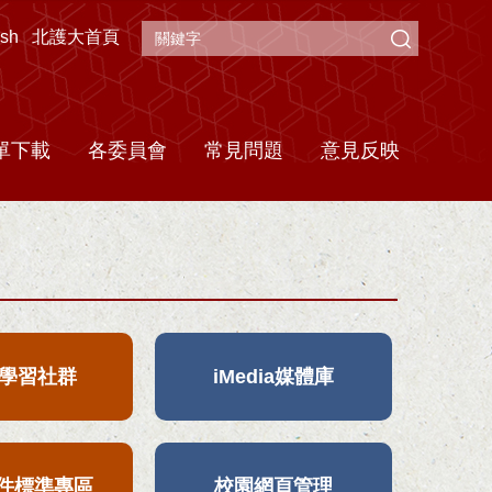
ish
北護大首頁
單下載
各委員會
常見問題
意見反映
S學習社群
iMedia媒體庫
Web
文件標準專區
校園網頁管理
授權