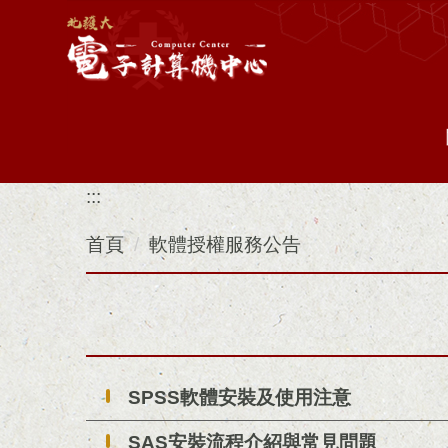
跳
到
主
要
內
容
區
:::
首頁
軟體授權服務公告
SPSS軟體安裝及使用注意
SAS安裝流程介紹與常見問題