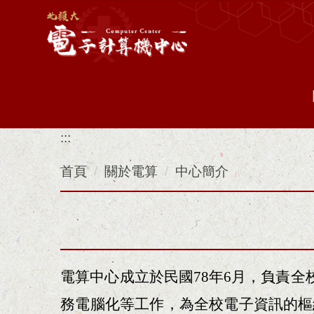
跳
到
主
要
內
容
區
:::
首頁
關於電算
中心簡介
電算中心成立於民國78年6月，負責
務電腦化等工作，為全校電子資訊的樞