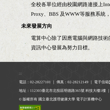
全校各單位經由校園網路連接上Int
Proxy、BBS 及WWW等服務
未來發展方向
電算中心除了因應電腦與網路技術
資訊中心發展為努力目標。
:::
電話：02-28227101 ｜ 傳真：02-28212149 ｜
電子信箱
地址：112303臺北市北投區明德路365號 科技大樓1樓 
© 版權所有 國立臺北護理健康大學 電子計算機中心