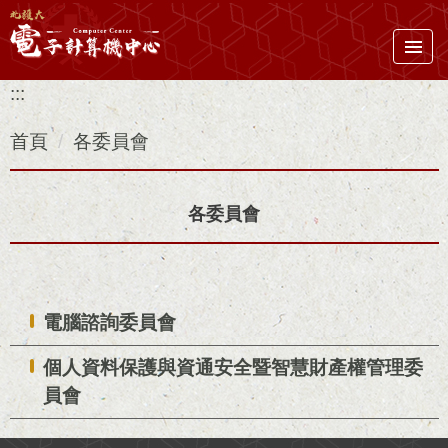
跳
到
主
:::
要
內
首頁
各委員會
容
區
各委員會
電腦諮詢委員會
個人資料保護與資通安全暨智慧財產權管理委
員會